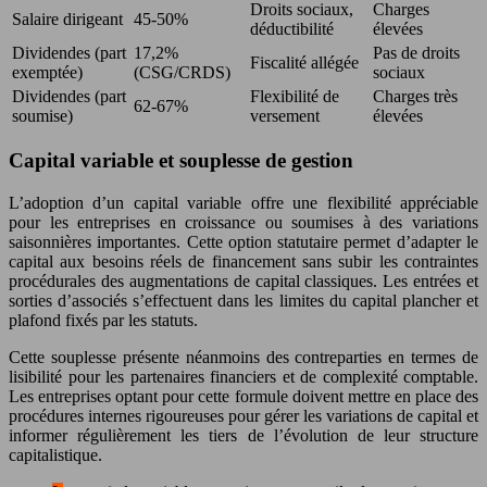
Droits sociaux,
Charges
Salaire dirigeant
45-50%
déductibilité
élevées
Dividendes (part
17,2%
Pas de droits
Fiscalité allégée
exemptée)
(CSG/CRDS)
sociaux
Dividendes (part
Flexibilité de
Charges très
62-67%
soumise)
versement
élevées
Capital variable et souplesse de gestion
L’adoption d’un capital variable offre une flexibilité appréciable
pour les entreprises en croissance ou soumises à des variations
saisonnières importantes. Cette option statutaire permet d’adapter le
capital aux besoins réels de financement sans subir les contraintes
procédurales des augmentations de capital classiques. Les entrées et
sorties d’associés s’effectuent dans les limites du capital plancher et
plafond fixés par les statuts.
Cette souplesse présente néanmoins des contreparties en termes de
lisibilité pour les partenaires financiers et de complexité comptable.
Les entreprises optant pour cette formule doivent mettre en place des
procédures internes rigoureuses pour gérer les variations de capital et
informer régulièrement les tiers de l’évolution de leur structure
capitalistique.